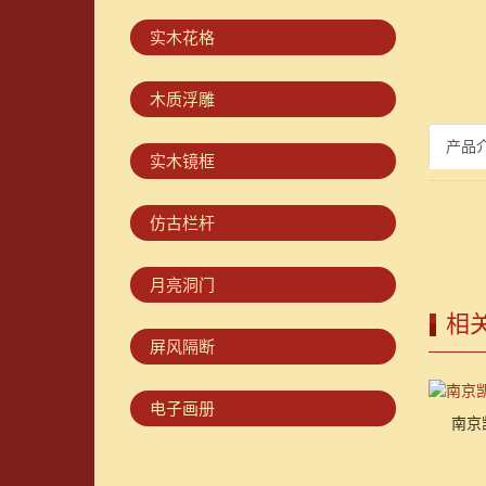
实木花格
木质浮雕
产品
实木镜框
仿古栏杆
月亮洞门
相
屏风隔断
电子画册
南京