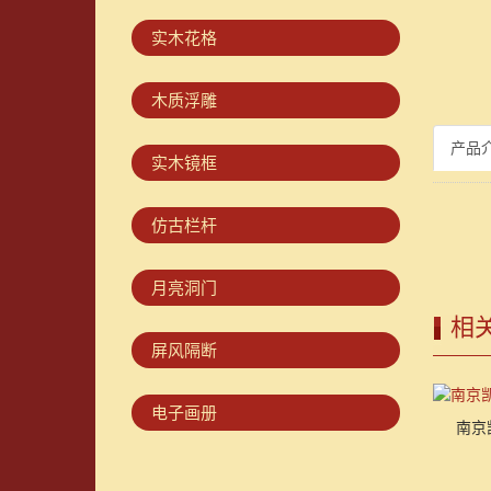
实木花格
木质浮雕
产品
实木镜框
仿古栏杆
月亮洞门
相
屏风隔断
电子画册
南京