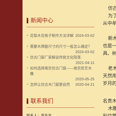
仿古
为了
新闻中心
从中
花梨木花格子制作方法详解
2024-03-02
新木
也是
需要木牌匾尺寸的尺寸一般怎么确定？
2024-03-02
具、
仿古门窗厂家解说传统文化院落
2021-04-11
老木
如何选择南京仿古门窗——南京凯艺木
雕
天然
2020-05-25
岁月
怎样让仿古木门窗更自然
2020-04-21
联系我们
名贵
木雕
联系人：高先生