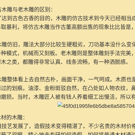
木雕与老木雕的区别：
达到古色古香的目的，木雕的仿古技术到今天已经相当成
牟取暴利，将仿古木雕当作古董高额出售的现象比比皆是
雕仿旧，雕法大部分比较生硬粗劣，刀功基本没什么变化
一种模式，机械而又刻板。老木雕则是整体雕刻手法完美
树木之类，都雕得非常认真、线条流畅，有一种洒脱感。
雕整体看上去自然古朴，画面干净，一气呵成。木质也是
用过的划痕。油漆、金粉斑驳自然，在凸处如人物衣纹，
的磨损。当时，木雕匠人被有钱人养着细工出慢活，所以
木材的木雕：
技艺发展了，造假技术变得精湛了。不少名贵的木材价格