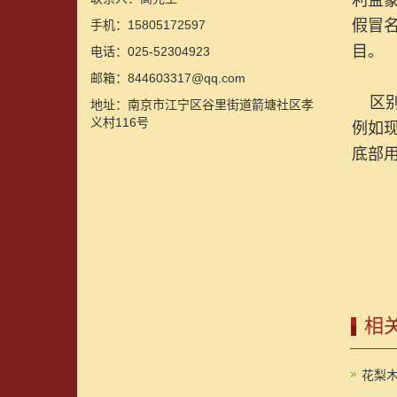
利益
假冒
手机：15805172597
目。
电话：025-52304923
邮箱：844603317@qq.com
区别
地址：南京市江宁区谷里街道箭塘社区孝
义村116号
例如
底部
相
花梨